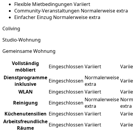
Flexible Mietbedingungen
Variiert
Community-Veranstaltungen
Normalerweise extra
Einfacher Einzug
Normalerweise extra
Coliving
Studio-Wohnung
Gemeinsame Wohnung
Vollständig
Eingeschlossen
Variiert
Variie
möbliert
Dienstprogramme
Normalerweise
Eingeschlossen
Variie
inklusive
extra
WLAN
Eingeschlossen
Variiert
Variie
Normalerweise
Norm
Reinigung
Eingeschlossen
extra
extra
Küchenutensilien
Eingeschlossen
Variiert
Variie
Arbeitsfreundliche
Eingeschlossen
Variiert
Variie
Räume