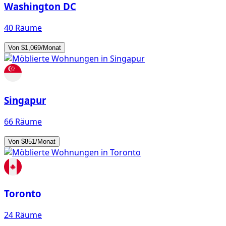
Washington DC
40 Räume
Von $1,069/Monat
Singapur
66 Räume
Von $851/Monat
Toronto
24 Räume