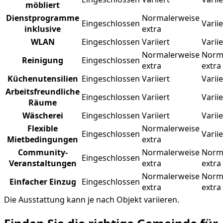
möbliert
Dienstprogramme
Normalerweise
Eingeschlossen
Variie
inklusive
extra
WLAN
Eingeschlossen
Variiert
Variie
Normalerweise
Norm
Reinigung
Eingeschlossen
extra
extra
Küchenutensilien
Eingeschlossen
Variiert
Variie
Arbeitsfreundliche
Eingeschlossen
Variiert
Variie
Räume
Wäscherei
Eingeschlossen
Variiert
Variie
Flexible
Normalerweise
Eingeschlossen
Variie
Mietbedingungen
extra
Community-
Normalerweise
Norm
Eingeschlossen
Veranstaltungen
extra
extra
Normalerweise
Norm
Einfacher Einzug
Eingeschlossen
extra
extra
Die Ausstattung kann je nach Objekt variieren.