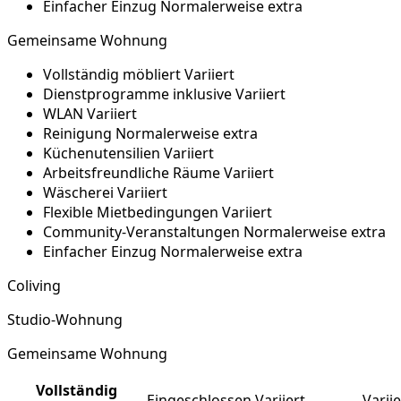
Einfacher Einzug
Normalerweise extra
Gemeinsame Wohnung
Vollständig möbliert
Variiert
Dienstprogramme inklusive
Variiert
WLAN
Variiert
Reinigung
Normalerweise extra
Küchenutensilien
Variiert
Arbeitsfreundliche Räume
Variiert
Wäscherei
Variiert
Flexible Mietbedingungen
Variiert
Community-Veranstaltungen
Normalerweise extra
Einfacher Einzug
Normalerweise extra
Coliving
Studio-Wohnung
Gemeinsame Wohnung
Vollständig
Eingeschlossen
Variiert
Variie