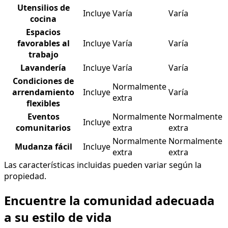
Utensilios de
Incluye
Varía
Varía
cocina
Espacios
favorables al
Incluye
Varía
Varía
trabajo
Lavandería
Incluye
Varía
Varía
Condiciones de
Normalmente
arrendamiento
Incluye
Varía
extra
flexibles
Eventos
Normalmente
Normalmente
Incluye
comunitarios
extra
extra
Normalmente
Normalmente
Mudanza fácil
Incluye
extra
extra
Las características incluidas pueden variar según la
propiedad.
Encuentre la comunidad adecuada
a su estilo de vida