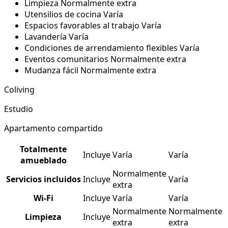
Limpieza
Normalmente extra
Utensilios de cocina
Varía
Espacios favorables al trabajo
Varía
Lavandería
Varía
Condiciones de arrendamiento flexibles
Varía
Eventos comunitarios
Normalmente extra
Mudanza fácil
Normalmente extra
Coliving
Estudio
Apartamento compartido
Totalmente
Incluye
Varía
Varía
amueblado
Normalmente
Servicios incluidos
Incluye
Varía
extra
Wi-Fi
Incluye
Varía
Varía
Normalmente
Normalmente
Limpieza
Incluye
extra
extra