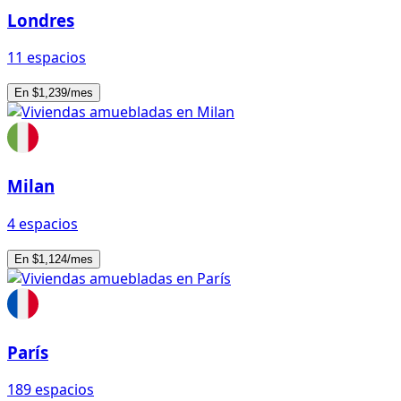
Londres
11 espacios
En $1,239/mes
Milan
4 espacios
En $1,124/mes
París
189 espacios