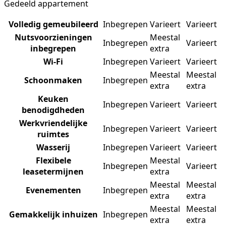
Gedeeld appartement
Volledig gemeubileerd
Inbegrepen
Varieert
Varieert
Nutsvoorzieningen
Meestal
Inbegrepen
Varieert
inbegrepen
extra
Wi-Fi
Inbegrepen
Varieert
Varieert
Meestal
Meestal
Schoonmaken
Inbegrepen
extra
extra
Keuken
Inbegrepen
Varieert
Varieert
benodigdheden
Werkvriendelijke
Inbegrepen
Varieert
Varieert
ruimtes
Wasserij
Inbegrepen
Varieert
Varieert
Flexibele
Meestal
Inbegrepen
Varieert
leasetermijnen
extra
Meestal
Meestal
Evenementen
Inbegrepen
extra
extra
Meestal
Meestal
Gemakkelijk inhuizen
Inbegrepen
extra
extra