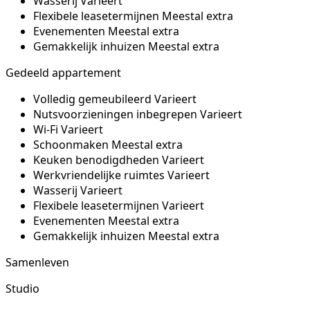
Wasserij
Varieert
Flexibele leasetermijnen
Meestal extra
Evenementen
Meestal extra
Gemakkelijk inhuizen
Meestal extra
Gedeeld appartement
Volledig gemeubileerd
Varieert
Nutsvoorzieningen inbegrepen
Varieert
Wi-Fi
Varieert
Schoonmaken
Meestal extra
Keuken benodigdheden
Varieert
Werkvriendelijke ruimtes
Varieert
Wasserij
Varieert
Flexibele leasetermijnen
Varieert
Evenementen
Meestal extra
Gemakkelijk inhuizen
Meestal extra
Samenleven
Studio