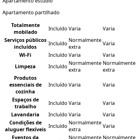
Apartamento estúdio
Apartamento partilhado
Totalmente
Incluído
Varia
Varia
mobilado
Serviços públicos
Normalmente
Incluído
Varia
incluídos
extra
Wi-Fi
Incluído
Varia
Varia
Normalmente
Normalmente
Limpeza
Incluído
extra
extra
Produtos
essenciais de
Incluído
Varia
Varia
cozinha
Espaços de
Incluído
Varia
Varia
trabalho
Lavandaria
Incluído
Varia
Varia
Condições de
Normalmente
Incluído
Varia
aluguer flexíveis
extra
Eventos da
Normalmente
Normalmente