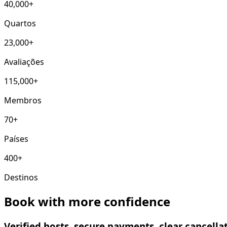
40,000+
Quartos
23,000+
Avaliações
115,000+
Membros
70+
Países
400+
Destinos
Book with more confidence
Verified hosts, secure payments, clear cancell