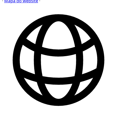
·
Mapa do website
·