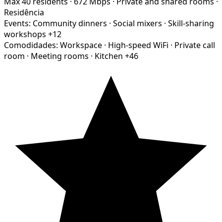
Max 40 residents
·
672 Mbps
·
Private and shared rooms
·
Residência
Events:
Community dinners
·
Social mixers
·
Skill-sharing
workshops
+12
Comodidades:
Workspace
·
High-speed WiFi
·
Private call
room
·
Meeting rooms
·
Kitchen
+46