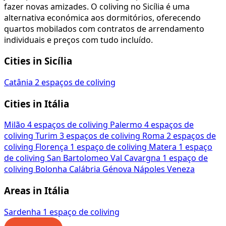
fazer novas amizades. O coliving no Sicília é uma
alternativa económica aos dormitórios, oferecendo
quartos mobilados com contratos de arrendamento
individuais e preços com tudo incluído.
Cities in Sicília
Catânia
2 espaços de coliving
Cities in Itália
Milão
4 espaços de coliving
Palermo
4 espaços de
coliving
Turim
3 espaços de coliving
Roma
2 espaços de
coliving
Florença
1 espaço de coliving
Matera
1 espaço
de coliving
San Bartolomeo Val Cavargna
1 espaço de
coliving
Bolonha
Calábria
Génova
Nápoles
Veneza
Areas in Itália
Sardenha
1 espaço de coliving