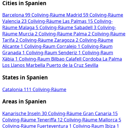
Cities in Spanien
Barcelona
99 Coliving-Räume
Madrid
59 Coliving-Räume
Valencia
23 Coliving-Räume
Las Palmas
15 Coliving-
Räume
Malaga
5 Coliving-Räume
Sabadell
3 Coliving-
Räume
Murcia
2 Coliving-Räume
Palma
2 Coliving-Räume
Tarifa
2 Coliving-Räume
Zaragoza
2 Coliving-Räume
Alicante
1 Coliving-Raum
Corralejo
1 Coliving-Raum
Granada
1 Coliving-Raum
Senderiz
1 Coliving-Raum
Xàbia
1 Coliving-Raum
Bilbao
Calafell
Cordoba
La Palma
Los Llanos
Marbella
Puerto de la Cruz
Sevilla
States in Spanien
Catalonia
111 Coliving-Räume
Areas in Spanien
Kanarische Inseln
30 Coliving-Räume
Gran Canaria
15
Coliving-Räume
Teneriffa
12 Coliving-Räume
Mallorca
5
Coliving-Räume
Fuerteventura
1 Coliving-Raum
Ibiza
1