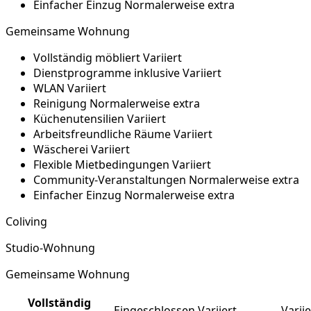
Einfacher Einzug
Normalerweise extra
Gemeinsame Wohnung
Vollständig möbliert
Variiert
Dienstprogramme inklusive
Variiert
WLAN
Variiert
Reinigung
Normalerweise extra
Küchenutensilien
Variiert
Arbeitsfreundliche Räume
Variiert
Wäscherei
Variiert
Flexible Mietbedingungen
Variiert
Community-Veranstaltungen
Normalerweise extra
Einfacher Einzug
Normalerweise extra
Coliving
Studio-Wohnung
Gemeinsame Wohnung
Vollständig
Eingeschlossen
Variiert
Variie