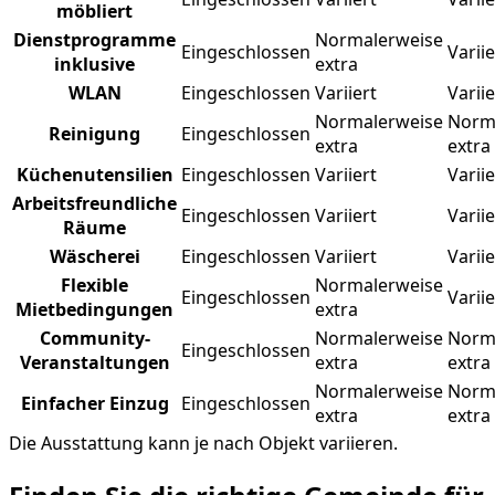
möbliert
Dienstprogramme
Normalerweise
Eingeschlossen
Variie
inklusive
extra
WLAN
Eingeschlossen
Variiert
Variie
Normalerweise
Norm
Reinigung
Eingeschlossen
extra
extra
Küchenutensilien
Eingeschlossen
Variiert
Variie
Arbeitsfreundliche
Eingeschlossen
Variiert
Variie
Räume
Wäscherei
Eingeschlossen
Variiert
Variie
Flexible
Normalerweise
Eingeschlossen
Variie
Mietbedingungen
extra
Community-
Normalerweise
Norm
Eingeschlossen
Veranstaltungen
extra
extra
Normalerweise
Norm
Einfacher Einzug
Eingeschlossen
extra
extra
Die Ausstattung kann je nach Objekt variieren.