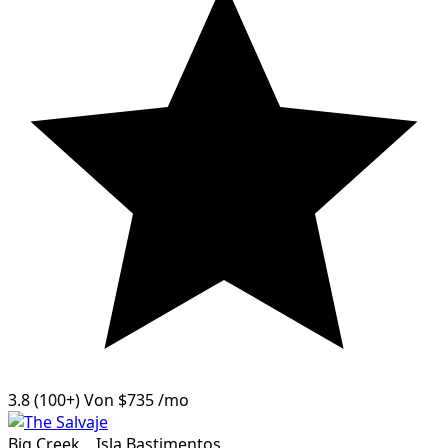
3.8
(100+)
Von
$735
/mo
Big Creek
,
Isla Bastimentos