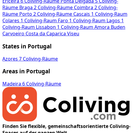
Ericeira
6 Coliving-Räume
Ponta Delgada
5 Coliving-
Räume
Braga
2 Coliving-Räume
Coimbra
2 Coliving-
Räume
Porto
2 Coliving-Räume
Cascais
1 Coliving-Raum
Colares
1 Coliving-Raum
Faro
1 Coliving-Raum
Lagos
1
Coliving-Raum
Lissabon
1 Coliving-Raum
Amora
Buden
Carvoeiro
Costa da Caparica
Viseu
States in Portugal
Azores
7 Coliving-Räume
Areas in Portugal
Madeira
6 Coliving-Räume
Finden Sie flexible, gemeinschaftsorientierte Coliving-
Spaces auf der ganzen Welt.