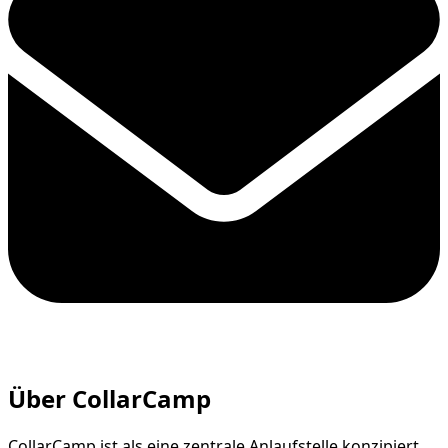
Über CollarCamp
CollarCamp ist als eine zentrale Anlaufstelle konzipiert,