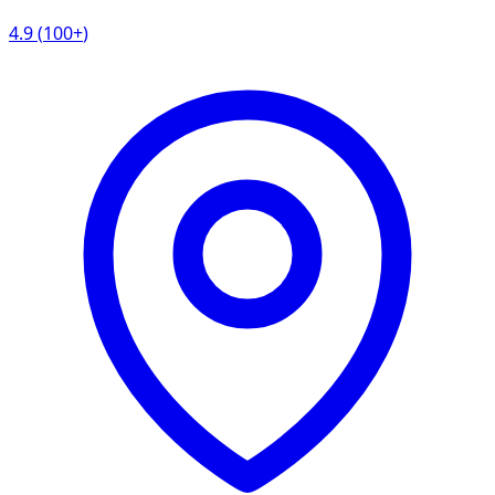
4.9
(
100+
)