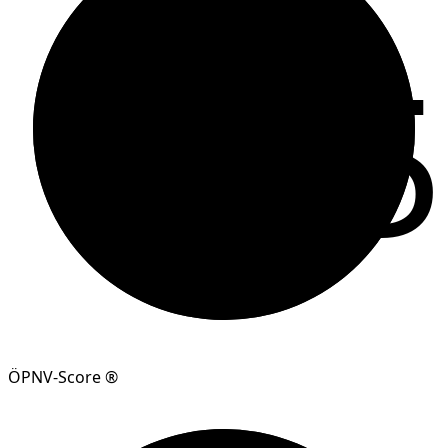
95
ÖPNV-Score ®