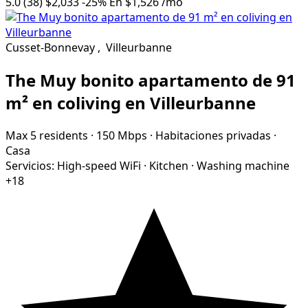
5.0
(38)
$2,033
-25%
En
$1,526
/mo
Cusset-Bonnevay
,
Villeurbanne
The Muy bonito apartamento de 91
m² en coliving en Villeurbanne
Max 5 residents
·
150 Mbps
·
Habitaciones privadas
·
Casa
Servicios:
High-speed WiFi
·
Kitchen
·
Washing machine
+18