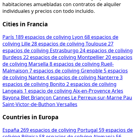
habitaciones amuebladas con contratos de alquiler
individuales y precios con todo incluido.
Cities in Francia
París
189 espacios de coliving
Lyon
68 espacios de
coliving
Lille
28 espacios de coliving
Toulouse
27
espacios de coliving
Estrasburgo
24 espacios de coliving
Burdeos
22 espacios de coliving
Montpellier
20 espacios
de coliving
Marsella
8 espacios de coliving
Rueil-
Malmaison
7 espacios de coliving
Grenoble
5 espacios
de coliving
Nantes
4 espacios de coliving
Nanterre
3
espacios de coliving
Bonito
2 espacios de coliving
Langeais
1 espacio de coliving
Aix-en-Provence
Arles
Bayona
Blet
Briançon
Cannes
Le Perreux-sur-Marne
Pau
Saint-Victor-de-Buthon
Versalles
Countries in Europa
España
269 espacios de coliving
Portugal
59 espacios de
coliving
Bélgica
58 espacios de coliving
Alemania
56