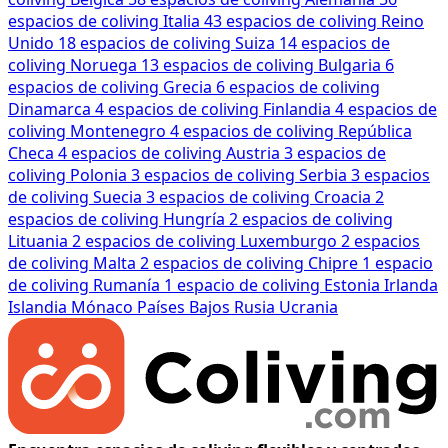
espacios de coliving
Italia
43 espacios de coliving
Reino
Unido
18 espacios de coliving
Suiza
14 espacios de
coliving
Noruega
13 espacios de coliving
Bulgaria
6
espacios de coliving
Grecia
6 espacios de coliving
Dinamarca
4 espacios de coliving
Finlandia
4 espacios de
coliving
Montenegro
4 espacios de coliving
República
Checa
4 espacios de coliving
Austria
3 espacios de
coliving
Polonia
3 espacios de coliving
Serbia
3 espacios
de coliving
Suecia
3 espacios de coliving
Croacia
2
espacios de coliving
Hungría
2 espacios de coliving
Lituania
2 espacios de coliving
Luxemburgo
2 espacios
de coliving
Malta
2 espacios de coliving
Chipre
1 espacio
de coliving
Rumanía
1 espacio de coliving
Estonia
Irlanda
Islandia
Mónaco
Países Bajos
Rusia
Ucrania