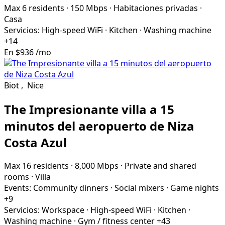
Max 6 residents
·
150 Mbps
·
Habitaciones privadas
·
Casa
Servicios:
High-speed WiFi
·
Kitchen
·
Washing machine
+14
En
$936
/mo
Biot
,
Nice
The Impresionante villa a 15
minutos del aeropuerto de Niza
Costa Azul
Max 16 residents
·
8,000 Mbps
·
Private and shared
rooms
·
Villa
Events:
Community dinners
·
Social mixers
·
Game nights
+9
Servicios:
Workspace
·
High-speed WiFi
·
Kitchen
·
Washing machine
·
Gym / fitness center
+43