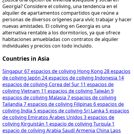
Georgia? Considere el coliving, una tendencia en el
alquiler de apartamentos compartidos que reúne a
personas de diversos orígenes para vivir, trabajar y hacer
nuevas amistades. El coliving en Georgia es una
alternativa rentable a los dormitorios, ya que ofrece
habitaciones amuebladas con contratos de alquiler
individuales y precios con todo incluido.
Countries in Asia
Singapur
67 espacios de coliving
Hong Kong
28 espacios
de coliving
Japón
24 espacios de coliving
Indonesia
14
espacios de coliving
Corea del Sur
11 espacios de
coliving
Vietnam
11 espacios de coliving
Taiwán
9
espacios de coliving
Malasia
7 espacios de coliving
Tailandia
7 espacios de coliving
Filipinas
6 espacios de
coliving
India
5 espacios de coliving
Sri Lanka
5 espacios
de coliving
Emiratos Árabes Unidos
3 espacios de
coliving
Kirguistán
1 espacio de coliving
Turquía
1
espacio de coliving
Arabia Saudí
Armenia
China
Laos