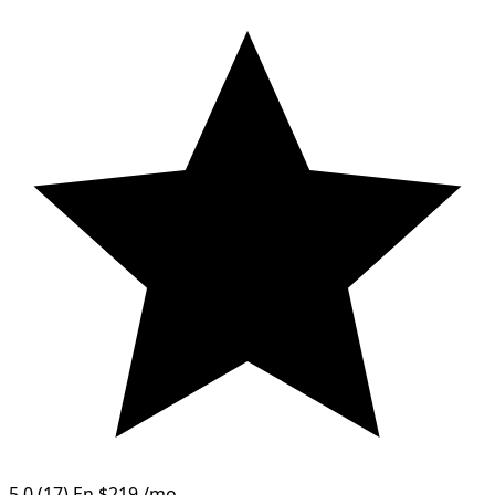
5.0
(17)
En
$219
/mo