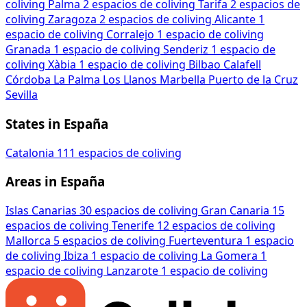
coliving
Palma
2 espacios de coliving
Tarifa
2 espacios de
coliving
Zaragoza
2 espacios de coliving
Alicante
1
espacio de coliving
Corralejo
1 espacio de coliving
Granada
1 espacio de coliving
Senderiz
1 espacio de
coliving
Xàbia
1 espacio de coliving
Bilbao
Calafell
Córdoba
La Palma
Los Llanos
Marbella
Puerto de la Cruz
Sevilla
States in España
Catalonia
111 espacios de coliving
Areas in España
Islas Canarias
30 espacios de coliving
Gran Canaria
15
espacios de coliving
Tenerife
12 espacios de coliving
Mallorca
5 espacios de coliving
Fuerteventura
1 espacio
de coliving
Ibiza
1 espacio de coliving
La Gomera
1
espacio de coliving
Lanzarote
1 espacio de coliving