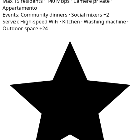
Max 15 residents
·
140 Mbps
·
Camere private
·
Appartamento
Events:
Community dinners
·
Social mixers
+2
Servizi:
High-speed WiFi
·
Kitchen
·
Washing machine
·
Outdoor space
+24