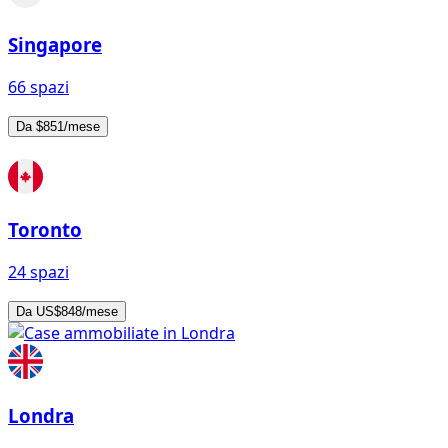
Singapore
66 spazi
Da $851/mese
Toronto
24 spazi
Da US$848/mese
Londra