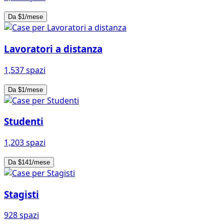
Da $1/mese
Lavoratori a distanza
1,537 spazi
Da $1/mese
Studenti
1,203 spazi
Da $141/mese
Stagisti
928 spazi