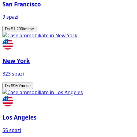
San Francisco
9 spazi
Da $1,200/mese
New York
323 spazi
Da $950/mese
Los Angeles
55 spazi