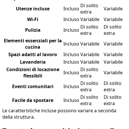
Di solito
Utenze incluse
Incluso
Variabile
extra
Wi‑Fi
Incluso
Variabile
Variabile
Di solito
Di solito
Pulizia
Incluso
extra
extra
Elementi essenziali per la
Incluso
Variabile
Variabile
cucina
Spazi adatti al lavoro
Incluso
Variabile
Variabile
Lavanderia
Incluso
Variabile
Variabile
Condizioni di locazione
Di solito
Incluso
Variabile
flessibili
extra
Di solito
Di solito
Eventi comunitari
Incluso
extra
extra
Di solito
Di solito
Facile da spostare
Incluso
extra
extra
Le caratteristiche incluse possono variare a seconda
della struttura.