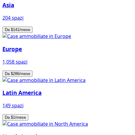
Asia
204 spazi
Da $141/mese
Europe
1,058 spazi
Da $286/mese
Latin America
149 spazi
Da $1/mese