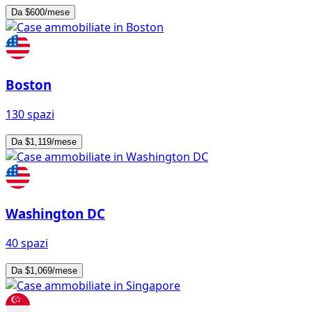
Da $600/mese
Boston
130 spazi
Da $1,119/mese
Washington DC
40 spazi
Da $1,069/mese