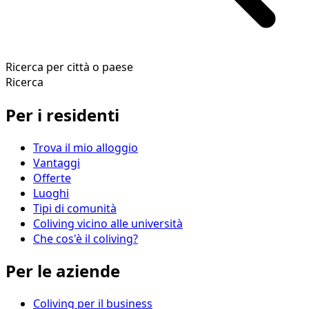
Ricerca per città o paese
Ricerca
Per i residenti
Trova il mio alloggio
Vantaggi
Offerte
Luoghi
Tipi di comunità
Coliving vicino alle università
Che cos'è il coliving?
Per le aziende
Coliving per il business