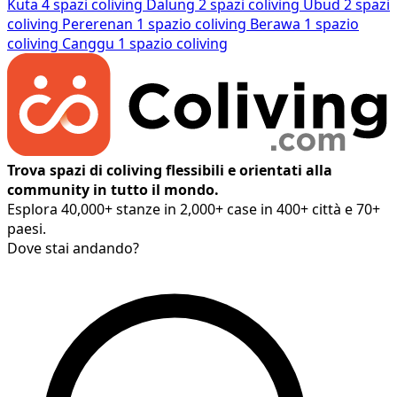
Kuta
4 spazi coliving
Dalung
2 spazi coliving
Ubud
2 spazi
coliving
Pererenan
1 spazio coliving
Berawa
1 spazio
coliving
Canggu
1 spazio coliving
Trova spazi di coliving flessibili e orientati alla
community in tutto il mondo.
Esplora 40,000+ stanze in 2,000+ case in 400+ città e 70+
paesi.
Dove stai andando?