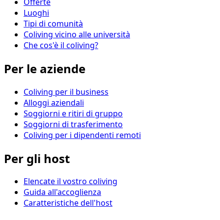
Offerte
Luoghi
Tipi di comunità
Coliving vicino alle università
Che cos'è il coliving?
Per le aziende
Coliving per il business
Alloggi aziendali
Soggiorni e ritiri di gruppo
Soggiorni di trasferimento
Coliving per i dipendenti remoti
Per gli host
Elencate il vostro coliving
Guida all'accoglienza
Caratteristiche dell'host