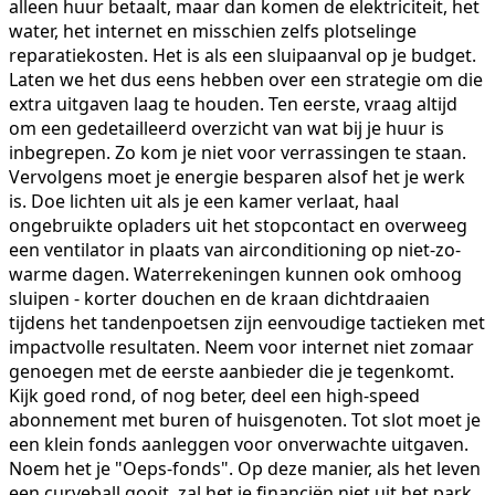
alleen huur betaalt, maar dan komen de elektriciteit, het
water, het internet en misschien zelfs plotselinge
reparatiekosten. Het is als een sluipaanval op je budget.
Laten we het dus eens hebben over een strategie om die
extra uitgaven laag te houden. Ten eerste, vraag altijd
om een gedetailleerd overzicht van wat bij je huur is
inbegrepen. Zo kom je niet voor verrassingen te staan.
Vervolgens moet je energie besparen alsof het je werk
is. Doe lichten uit als je een kamer verlaat, haal
ongebruikte opladers uit het stopcontact en overweeg
een ventilator in plaats van airconditioning op niet-zo-
warme dagen. Waterrekeningen kunnen ook omhoog
sluipen - korter douchen en de kraan dichtdraaien
tijdens het tandenpoetsen zijn eenvoudige tactieken met
impactvolle resultaten. Neem voor internet niet zomaar
genoegen met de eerste aanbieder die je tegenkomt.
Kijk goed rond, of nog beter, deel een high-speed
abonnement met buren of huisgenoten. Tot slot moet je
een klein fonds aanleggen voor onverwachte uitgaven.
Noem het je "Oeps-fonds". Op deze manier, als het leven
een curveball gooit, zal het je financiën niet uit het park