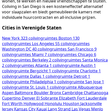
wonen, te werken en nieuwe vriendschappen te sluiten.
Coliving in San Diego is een kosteneffectief alternatief
voor slaapzalen en biedt gemeubileerde kamers met
individuele huurcontracten en all-inclusive prijzen.
Cities in Verenigde Staten
New York
323 colivingruimtes
Boston
130
colivingruimtes
Los Angeles
55 colivingruimtes
Washington DC
40 colivingruimtes
San Francisco
9
colivingruimtes
Miami
7 colivingruimtes
Chicago
6
colivingruimtes
Berkeley
2 colivingruimtes
Santa Monica
2 colivingruimtes
Atlanta
1 colivingruimte
Austin
1
colivingruimte
Bergzicht
1 colivingruimte
Charlotte
1
colivingruimte
Dallas
1 colivingruimte
Detroit
1
colivingruimte
Philadelphia
1 colivingruimte
San Jose
1
colivingruimte
St. Louis
1 colivingruimte
Albuquerque
Aspen
Baltimore
Boulder
Bronx
Cambridge
Chattanooga
Cupertino
Denver
El Sobrante
Elizabeth
Fort Lauderdale
Fort Worth
Hollywood
Honolulu
Houston
Jacksonville
Jersey
Kansas City
Kauai
Lang Strand
Las Vegas
Menlo