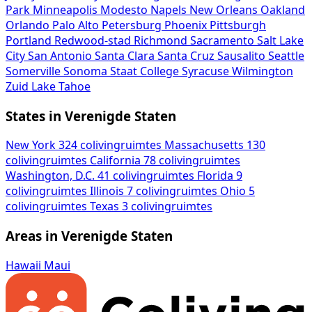
Park
Minneapolis
Modesto
Napels
New Orleans
Oakland
Orlando
Palo Alto
Petersburg
Phoenix
Pittsburgh
Portland
Redwood-stad
Richmond
Sacramento
Salt Lake
City
San Antonio
Santa Clara
Santa Cruz
Sausalito
Seattle
Somerville
Sonoma
Staat College
Syracuse
Wilmington
Zuid Lake Tahoe
States in Verenigde Staten
New York
324 colivingruimtes
Massachusetts
130
colivingruimtes
California
78 colivingruimtes
Washington, D.C.
41 colivingruimtes
Florida
9
colivingruimtes
Illinois
7 colivingruimtes
Ohio
5
colivingruimtes
Texas
3 colivingruimtes
Areas in Verenigde Staten
Hawaii
Maui