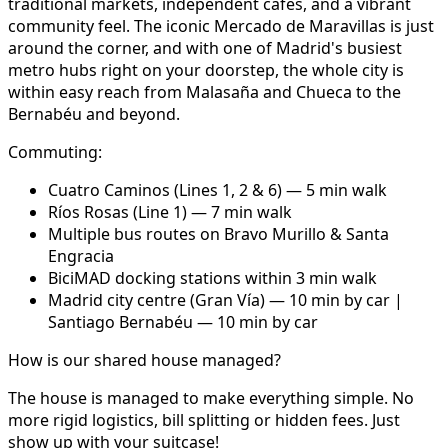
traditional markets, independent cafés, and a vibrant
community feel. The iconic Mercado de Maravillas is just
around the corner, and with one of Madrid's busiest
metro hubs right on your doorstep, the whole city is
within easy reach from Malasaña and Chueca to the
Bernabéu and beyond.
Commuting:
Cuatro Caminos (Lines 1, 2 & 6) — 5 min walk
Ríos Rosas (Line 1) — 7 min walk
Multiple bus routes on Bravo Murillo & Santa
Engracia
BiciMAD docking stations within 3 min walk
Madrid city centre (Gran Vía) — 10 min by car |
Santiago Bernabéu — 10 min by car
How is our shared house managed?
The house is managed to make everything simple. No
more rigid logistics, bill splitting or hidden fees. Just
show up with your suitcase!