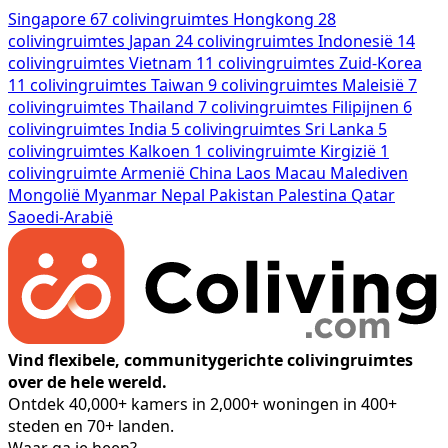
Singapore
67 colivingruimtes
Hongkong
28
colivingruimtes
Japan
24 colivingruimtes
Indonesië
14
colivingruimtes
Vietnam
11 colivingruimtes
Zuid-Korea
11 colivingruimtes
Taiwan
9 colivingruimtes
Maleisië
7
colivingruimtes
Thailand
7 colivingruimtes
Filipijnen
6
colivingruimtes
India
5 colivingruimtes
Sri Lanka
5
colivingruimtes
Kalkoen
1 colivingruimte
Kirgizië
1
colivingruimte
Armenië
China
Laos
Macau
Malediven
Mongolië
Myanmar
Nepal
Pakistan
Palestina
Qatar
Saoedi-Arabië
Vind flexibele, communitygerichte colivingruimtes
over de hele wereld.
Ontdek 40,000+ kamers in 2,000+ woningen in 400+
steden en 70+ landen.