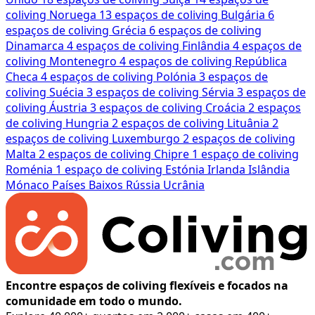
coliving
Noruega
13 espaços de coliving
Bulgária
6
espaços de coliving
Grécia
6 espaços de coliving
Dinamarca
4 espaços de coliving
Finlândia
4 espaços de
coliving
Montenegro
4 espaços de coliving
República
Checa
4 espaços de coliving
Polónia
3 espaços de
coliving
Suécia
3 espaços de coliving
Sérvia
3 espaços de
coliving
Áustria
3 espaços de coliving
Croácia
2 espaços
de coliving
Hungria
2 espaços de coliving
Lituânia
2
espaços de coliving
Luxemburgo
2 espaços de coliving
Malta
2 espaços de coliving
Chipre
1 espaço de coliving
Roménia
1 espaço de coliving
Estónia
Irlanda
Islândia
Mónaco
Países Baixos
Rússia
Ucrânia
Encontre espaços de coliving flexíveis e focados na
comunidade em todo o mundo.