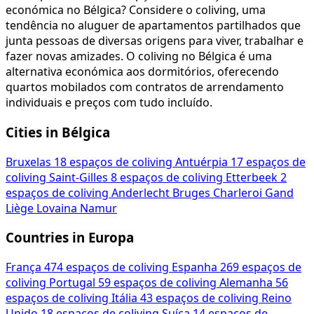
económica no Bélgica? Considere o coliving, uma
tendência no aluguer de apartamentos partilhados que
junta pessoas de diversas origens para viver, trabalhar e
fazer novas amizades. O coliving no Bélgica é uma
alternativa económica aos dormitórios, oferecendo
quartos mobilados com contratos de arrendamento
individuais e preços com tudo incluído.
Cities in Bélgica
Bruxelas
18 espaços de coliving
Antuérpia
17 espaços de
coliving
Saint-Gilles
8 espaços de coliving
Etterbeek
2
espaços de coliving
Anderlecht
Bruges
Charleroi
Gand
Liège
Lovaina
Namur
Countries in Europa
França
474 espaços de coliving
Espanha
269 espaços de
coliving
Portugal
59 espaços de coliving
Alemanha
56
espaços de coliving
Itália
43 espaços de coliving
Reino
Unido
18 espaços de coliving
Suíça
14 espaços de