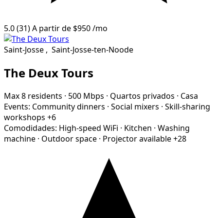
5.0
(31)
A partir de
$950
/mo
Saint-Josse
,
Saint-Josse-ten-Noode
The Deux Tours
Max 8 residents
·
500 Mbps
·
Quartos privados
·
Casa
Events:
Community dinners
·
Social mixers
·
Skill-sharing
workshops
+6
Comodidades:
High-speed WiFi
·
Kitchen
·
Washing
machine
·
Outdoor space
·
Projector available
+28