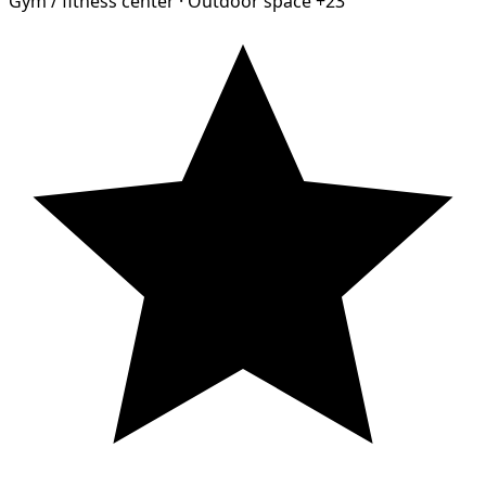
Gym / fitness center
·
Outdoor space
+23