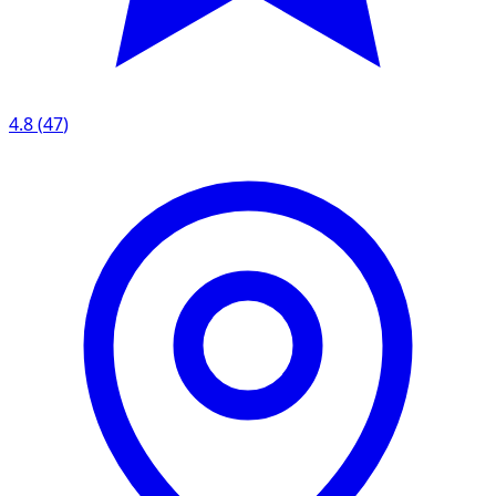
4.8
(
47
)