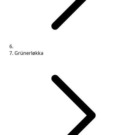
Grünerløkka