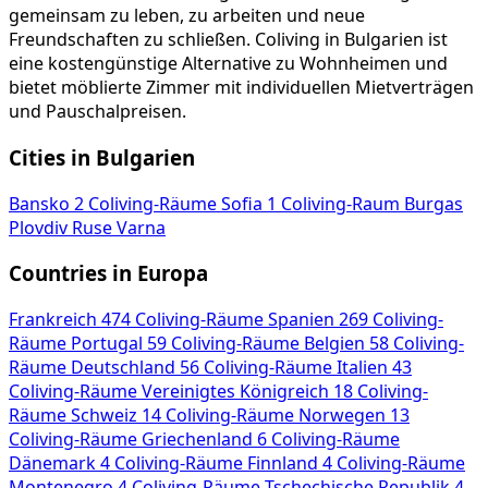
gemeinsam zu leben, zu arbeiten und neue
Freundschaften zu schließen. Coliving in Bulgarien ist
eine kostengünstige Alternative zu Wohnheimen und
bietet möblierte Zimmer mit individuellen Mietverträgen
und Pauschalpreisen.
Cities in Bulgarien
Bansko
2 Coliving-Räume
Sofia
1 Coliving-Raum
Burgas
Plovdiv
Ruse
Varna
Countries in Europa
Frankreich
474 Coliving-Räume
Spanien
269 Coliving-
Räume
Portugal
59 Coliving-Räume
Belgien
58 Coliving-
Räume
Deutschland
56 Coliving-Räume
Italien
43
Coliving-Räume
Vereinigtes Königreich
18 Coliving-
Räume
Schweiz
14 Coliving-Räume
Norwegen
13
Coliving-Räume
Griechenland
6 Coliving-Räume
Dänemark
4 Coliving-Räume
Finnland
4 Coliving-Räume
Montenegro
4 Coliving-Räume
Tschechische Republik
4