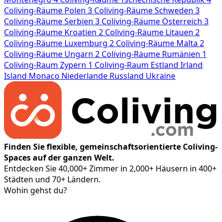
Coliving-Räume
Polen
3 Coliving-Räume
Schweden
3
Coliving-Räume
Serbien
3 Coliving-Räume
Österreich
3
Coliving-Räume
Kroatien
2 Coliving-Räume
Litauen
2
Coliving-Räume
Luxemburg
2 Coliving-Räume
Malta
2
Coliving-Räume
Ungarn
2 Coliving-Räume
Rumänien
1
Coliving-Raum
Zypern
1 Coliving-Raum
Estland
Irland
Island
Monaco
Niederlande
Russland
Ukraine
Finden Sie flexible, gemeinschaftsorientierte Coliving-
Spaces auf der ganzen Welt.
Entdecken Sie 40,000+ Zimmer in 2,000+ Häusern in 400+
Städten und 70+ Ländern.
Wohin gehst du?