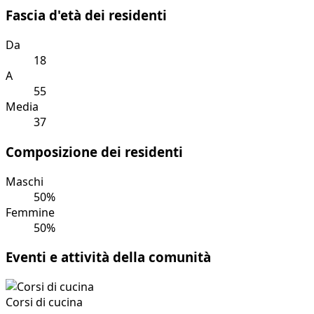
Una buona misura per
Amanti della natura
Imprenditori / fondatori
Lavoratori a
distanza
Nomadi digitali
Fascia d'età dei residenti
Da
18
A
55
Media
37
Composizione dei residenti
Maschi
50%
Femmine
50%