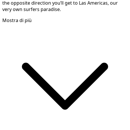
the Roque de Jama a landmark that you can hike and the
views up top are certainly a wonderful reward for the
effort. Additionally one of the most famous beaches for
kite and windsurf is only a 15 minute drive away and in
the opposite direction you’ll get to Las Americas, our
very own surfers paradise.
Mostra di più