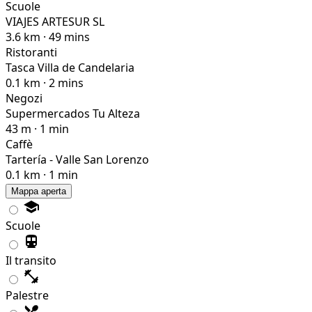
I punti salienti delle vicinanze sono già pronti; aprite la
mappa interattiva quando volete esplorarli.
Anteprima della mappa
Scuole
VIAJES ARTESUR SL
3.6 km · 49 mins
Ristoranti
Tasca Villa de Candelaria
0.1 km · 2 mins
Negozi
Supermercados Tu Alteza
43 m · 1 min
Caffè
Tartería - Valle San Lorenzo
0.1 km · 1 min
Mappa aperta
Scuole