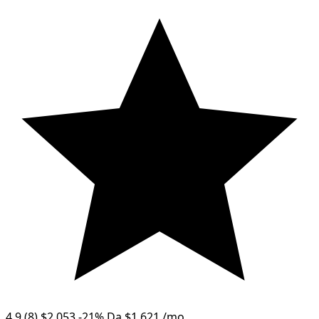
4.9
(8)
$2,053
-21%
Da
$1,621
/mo