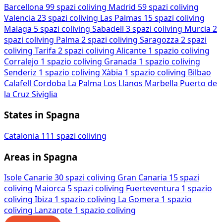
Barcellona
99 spazi coliving
Madrid
59 spazi coliving
Valencia
23 spazi coliving
Las Palmas
15 spazi coliving
Malaga
5 spazi coliving
Sabadell
3 spazi coliving
Murcia
2
spazi coliving
Palma
2 spazi coliving
Saragozza
2 spazi
coliving
Tarifa
2 spazi coliving
Alicante
1 spazio coliving
Corralejo
1 spazio coliving
Granada
1 spazio coliving
Senderiz
1 spazio coliving
Xàbia
1 spazio coliving
Bilbao
Calafell
Cordoba
La Palma
Los Llanos
Marbella
Puerto de
la Cruz
Siviglia
States in Spagna
Catalonia
111 spazi coliving
Areas in Spagna
Isole Canarie
30 spazi coliving
Gran Canaria
15 spazi
coliving
Maiorca
5 spazi coliving
Fuerteventura
1 spazio
coliving
Ibiza
1 spazio coliving
La Gomera
1 spazio
coliving
Lanzarote
1 spazio coliving