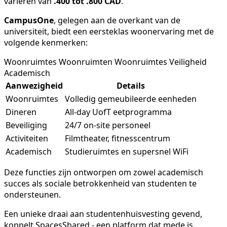
variëren van
.400 tot .800 CAD
.
CampusOne
, gelegen aan de overkant van de
universiteit, biedt een eersteklas woonervaring met de
volgende kenmerken:
Woonruimtes Woonruimten Woonruimtes Veiligheid
Academisch
Aanwezigheid
Details
Woonruimtes
Volledig gemeubileerde eenheden
Dineren
All-day UofT eetprogramma
Beveiliging
24/7 on-site personeel
Activiteiten
Filmtheater, fitnesscentrum
Academisch
Studieruimtes en supersnel WiFi
Deze functies zijn ontworpen om zowel academisch
succes als sociale betrokkenheid van studenten te
ondersteunen.
Een unieke draai aan studentenhuisvesting gevend,
koppelt SpacesShared - een platform dat mede is