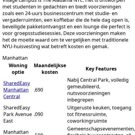
Village campus is The Alabama NYC. Het is ontworpen
met studenten in gedachten en biedt voorzieningen
zoals een 24-uurs businesscentrum met studie- en
vergaderruimten, een koffiebar die de hele dag open is,
beveiligde pakketontvangst en een lounge die perfect is
voor groepsstudiesessies. Deze voorzieningen maken
het de moeite waard om te vergelijken met traditionele
NYU-huisvesting wat betreft kosten en gemak.
Manhattan
Woning
Maandelijkse
Key Features
optie
kosten
Nabij Central Park, volledig
SharedEasy
gemeubileerd,
Manhattan
.690
nutsvoorzieningen
Central
inbegrepen
SharedEasy
Uitgeruste keuken, toegang
Park Avenue
.090
tot fitnessruimte,
East
coworkingruimte
Gemeenschapsevenementen,
Manhattan