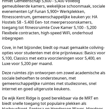
Hmlet Gemeenschap S,600 - S,400 Volledig
gemeubileerde kamers, wekelijkse schoonmaak, sociale
evenementen Lyf Funan S,900+ Werkplekken,
fitnesscentrum, gemeenschappelijke keuken yo: HA
Hostels S8 - S.400 Een- tot meerpersoonskamers,
toegang tot fitnessruimte Cove Kamer S,100 - S,200
Flexibele contracten, high-speed WiFi, onderhoud
inbegrepen
Cove, in het bijzonder, biedt op maat gemaakte coliving-
opties voor studenten met drie prijsniveaus: Basics voor
S,100, Classics met extra voorzieningen voor S,400, en
Luxe voor S,200 per maand.
Deze ruimtes zijn ontworpen om zowel academische als
sociale behoeften te ondersteunen, met
gemeenschappelijke ruimtes met studiezones, snel
internet en goed uitgeruste keukens.
De wijk Kent Ridge is goed bereikbaar via de MRT en
biedt snelle toegang tot populaire plekken als
Harbourfront, Sentosa en Henderson Waves. Hierdoor