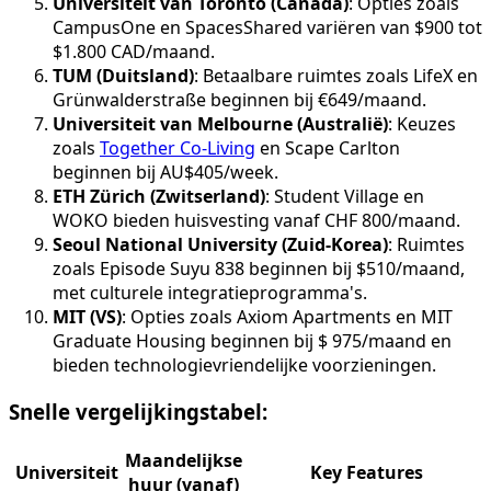
Universiteit van Toronto (Canada)
: Opties zoals
CampusOne en SpacesShared variëren van $900 tot
$1.800 CAD/maand.
TUM (Duitsland)
: Betaalbare ruimtes zoals LifeX en
Grünwalderstraße beginnen bij €649/maand.
Universiteit van Melbourne (Australië)
: Keuzes
zoals
Together Co-Living
en Scape Carlton
beginnen bij AU$405/week.
ETH Zürich (Zwitserland)
: Student Village en
WOKO bieden huisvesting vanaf CHF 800/maand.
Seoul National University (Zuid-Korea)
: Ruimtes
zoals Episode Suyu 838 beginnen bij $510/maand,
met culturele integratieprogramma's.
MIT (VS)
: Opties zoals Axiom Apartments en MIT
Graduate Housing beginnen bij $ 975/maand en
bieden technologievriendelijke voorzieningen.
Snelle vergelijkingstabel:
Maandelijkse
Universiteit
Key Features
huur (vanaf)