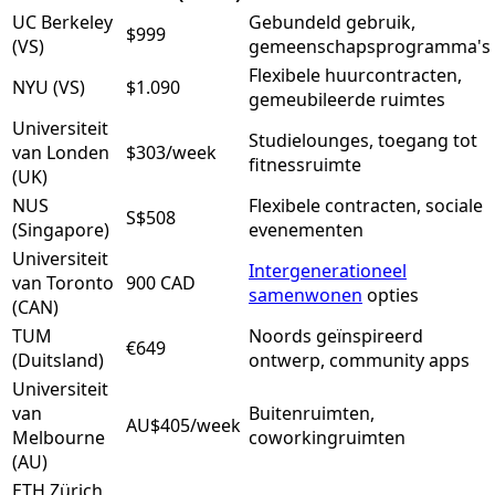
UC Berkeley
Gebundeld gebruik,
$999
(VS)
gemeenschapsprogramma's
Flexibele huurcontracten,
NYU (VS)
$1.090
gemeubileerde ruimtes
Universiteit
Studielounges, toegang tot
van Londen
$303/week
fitnessruimte
(UK)
NUS
Flexibele contracten, sociale
S$508
(Singapore)
evenementen
Universiteit
Intergenerationeel
van Toronto
900 CAD
samenwonen
opties
(CAN)
TUM
Noords geïnspireerd
€649
(Duitsland)
ontwerp, community apps
Universiteit
van
Buitenruimten,
AU$405/week
Melbourne
coworkingruimten
(AU)
ETH Zürich