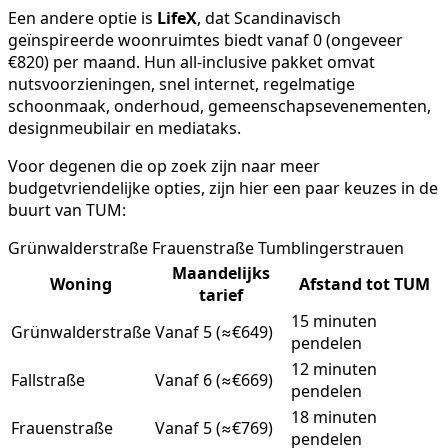
Een andere optie is
LifeX
, dat Scandinavisch
geïnspireerde woonruimtes biedt vanaf 0 (ongeveer
€820) per maand. Hun all-inclusive pakket omvat
nutsvoorzieningen, snel internet, regelmatige
schoonmaak, onderhoud, gemeenschapsevenementen,
designmeubilair en mediataks.
Voor degenen die op zoek zijn naar meer
budgetvriendelijke opties, zijn hier een paar keuzes in de
buurt van TUM:
Grünwalderstraße Frauenstraße Tumblingerstrauen
Maandelijks
Woning
Afstand tot TUM
tarief
15 minuten
Grünwalderstraße
Vanaf 5 (≈€649)
pendelen
12 minuten
Fallstraße
Vanaf 6 (≈€669)
pendelen
18 minuten
Frauenstraße
Vanaf 5 (≈€769)
pendelen