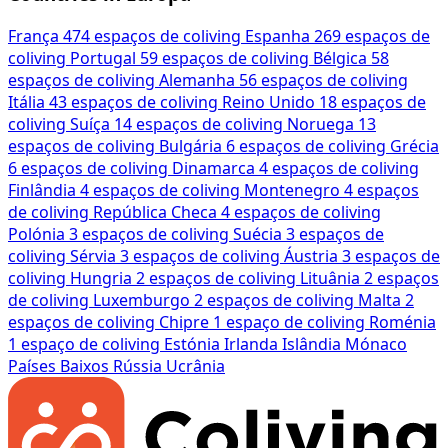
França
474 espaços de coliving
Espanha
269 espaços de
coliving
Portugal
59 espaços de coliving
Bélgica
58
espaços de coliving
Alemanha
56 espaços de coliving
Itália
43 espaços de coliving
Reino Unido
18 espaços de
coliving
Suíça
14 espaços de coliving
Noruega
13
espaços de coliving
Bulgária
6 espaços de coliving
Grécia
6 espaços de coliving
Dinamarca
4 espaços de coliving
Finlândia
4 espaços de coliving
Montenegro
4 espaços
de coliving
República Checa
4 espaços de coliving
Polónia
3 espaços de coliving
Suécia
3 espaços de
coliving
Sérvia
3 espaços de coliving
Áustria
3 espaços de
coliving
Hungria
2 espaços de coliving
Lituânia
2 espaços
de coliving
Luxemburgo
2 espaços de coliving
Malta
2
espaços de coliving
Chipre
1 espaço de coliving
Roménia
1 espaço de coliving
Estónia
Irlanda
Islândia
Mónaco
Países Baixos
Rússia
Ucrânia