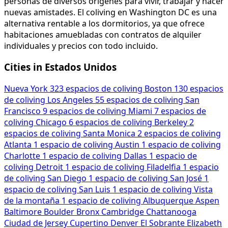
personas de diversos orígenes para vivir, trabajar y hacer
nuevas amistades. El coliving en Washington DC es una
alternativa rentable a los dormitorios, ya que ofrece
habitaciones amuebladas con contratos de alquiler
individuales y precios con todo incluido.
Cities in Estados Unidos
Nueva York
323 espacios de coliving
Boston
130 espacios
de coliving
Los Angeles
55 espacios de coliving
San
Francisco
9 espacios de coliving
Miami
7 espacios de
coliving
Chicago
6 espacios de coliving
Berkeley
2
espacios de coliving
Santa Monica
2 espacios de coliving
Atlanta
1 espacio de coliving
Austin
1 espacio de coliving
Charlotte
1 espacio de coliving
Dallas
1 espacio de
coliving
Detroit
1 espacio de coliving
Filadelfia
1 espacio
de coliving
San Diego
1 espacio de coliving
San José
1
espacio de coliving
San Luis
1 espacio de coliving
Vista
de la montaña
1 espacio de coliving
Albuquerque
Aspen
Baltimore
Boulder
Bronx
Cambridge
Chattanooga
Ciudad de Jersey
Cupertino
Denver
El Sobrante
Elizabeth