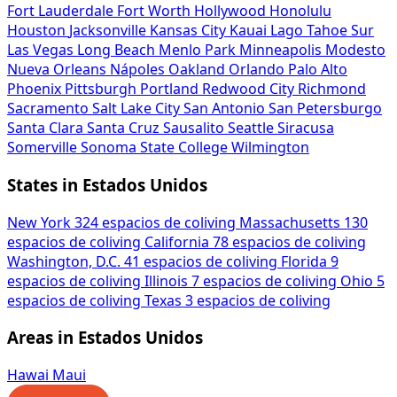
Fort Lauderdale
Fort Worth
Hollywood
Honolulu
Houston
Jacksonville
Kansas City
Kauai
Lago Tahoe Sur
Las Vegas
Long Beach
Menlo Park
Minneapolis
Modesto
Nueva Orleans
Nápoles
Oakland
Orlando
Palo Alto
Phoenix
Pittsburgh
Portland
Redwood City
Richmond
Sacramento
Salt Lake City
San Antonio
San Petersburgo
Santa Clara
Santa Cruz
Sausalito
Seattle
Siracusa
Somerville
Sonoma
State College
Wilmington
States in Estados Unidos
New York
324 espacios de coliving
Massachusetts
130
espacios de coliving
California
78 espacios de coliving
Washington, D.C.
41 espacios de coliving
Florida
9
espacios de coliving
Illinois
7 espacios de coliving
Ohio
5
espacios de coliving
Texas
3 espacios de coliving
Areas in Estados Unidos
Hawai
Maui