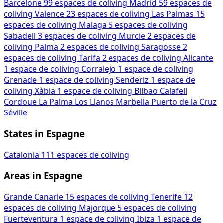
Barcelone
99 espaces de coliving
Madrid
59 espaces de
coliving
Valence
23 espaces de coliving
Las Palmas
15
espaces de coliving
Malaga
5 espaces de coliving
Sabadell
3 espaces de coliving
Murcie
2 espaces de
coliving
Palma
2 espaces de coliving
Saragosse
2
espaces de coliving
Tarifa
2 espaces de coliving
Alicante
1 espace de coliving
Corralejo
1 espace de coliving
Grenade
1 espace de coliving
Senderiz
1 espace de
coliving
Xàbia
1 espace de coliving
Bilbao
Calafell
Cordoue
La Palma
Los Llanos
Marbella
Puerto de la Cruz
Séville
States in Espagne
Catalonia
111 espaces de coliving
Areas in Espagne
Grande Canarie
15 espaces de coliving
Tenerife
12
espaces de coliving
Majorque
5 espaces de coliving
Fuerteventura
1 espace de coliving
Ibiza
1 espace de