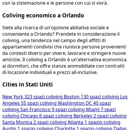
con la sistemazione e le persone con cui si vivrà.
Coliving economico a Orlando
Siete alla ricerca di un'opzione abitativa sociale e
conveniente a Orlando? Prendete in considerazione il
coliving, una tendenza nel campo degli affitti di
appartamenti condivisi che riunisce persone provenienti
da contesti diversi per vivere, lavorare e stringere nuove
amicizie. Il coliving a Orlando è un'alternativa economica
ai dormitori, che offre stanze ammobiliate con contratti
di locazione individuali e prezzi all-inclusive.
Cities in Stati Uniti
New York
323 spazi coliving
Boston
130 spazi coliving
Los
Angeles
55 spazi coliving
Washington DC
40 spazi
coliving
San Francisco
9 spazi coliving
Miami
7 spazi
coliving
Chicago
6 spazi coliving
Berkeley
2 spazi coliving
Santa Monica
2 spazi coliving
Atlanta
1 spazio coliving
Austin
1 spazio coliving
Charlotte
1 spazio coliving
Dallas