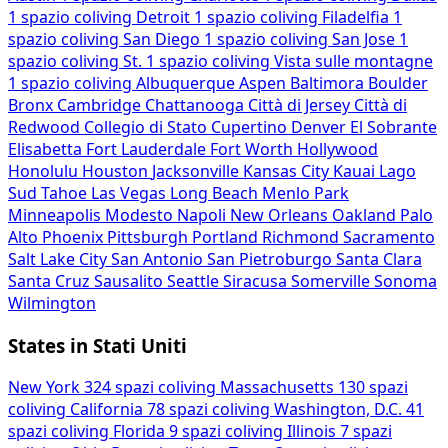
1 spazio coliving
Detroit
1 spazio coliving
Filadelfia
1
spazio coliving
San Diego
1 spazio coliving
San Jose
1
spazio coliving
St.
1 spazio coliving
Vista sulle montagne
1 spazio coliving
Albuquerque
Aspen
Baltimora
Boulder
Bronx
Cambridge
Chattanooga
Città di Jersey
Città di
Redwood
Collegio di Stato
Cupertino
Denver
El Sobrante
Elisabetta
Fort Lauderdale
Fort Worth
Hollywood
Honolulu
Houston
Jacksonville
Kansas City
Kauai
Lago
Sud Tahoe
Las Vegas
Long Beach
Menlo Park
Minneapolis
Modesto
Napoli
New Orleans
Oakland
Palo
Alto
Phoenix
Pittsburgh
Portland
Richmond
Sacramento
Salt Lake City
San Antonio
San Pietroburgo
Santa Clara
Santa Cruz
Sausalito
Seattle
Siracusa
Somerville
Sonoma
Wilmington
States in Stati Uniti
New York
324 spazi coliving
Massachusetts
130 spazi
coliving
California
78 spazi coliving
Washington, D.C.
41
spazi coliving
Florida
9 spazi coliving
Illinois
7 spazi