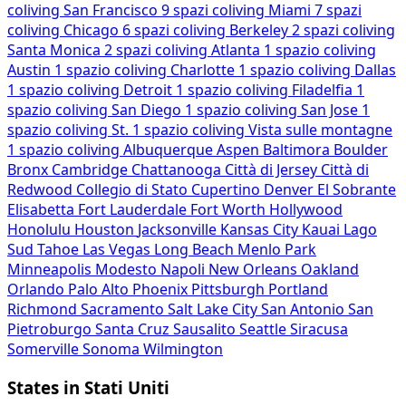
coliving
San Francisco
9 spazi coliving
Miami
7 spazi
coliving
Chicago
6 spazi coliving
Berkeley
2 spazi coliving
Santa Monica
2 spazi coliving
Atlanta
1 spazio coliving
Austin
1 spazio coliving
Charlotte
1 spazio coliving
Dallas
1 spazio coliving
Detroit
1 spazio coliving
Filadelfia
1
spazio coliving
San Diego
1 spazio coliving
San Jose
1
spazio coliving
St.
1 spazio coliving
Vista sulle montagne
1 spazio coliving
Albuquerque
Aspen
Baltimora
Boulder
Bronx
Cambridge
Chattanooga
Città di Jersey
Città di
Redwood
Collegio di Stato
Cupertino
Denver
El Sobrante
Elisabetta
Fort Lauderdale
Fort Worth
Hollywood
Honolulu
Houston
Jacksonville
Kansas City
Kauai
Lago
Sud Tahoe
Las Vegas
Long Beach
Menlo Park
Minneapolis
Modesto
Napoli
New Orleans
Oakland
Orlando
Palo Alto
Phoenix
Pittsburgh
Portland
Richmond
Sacramento
Salt Lake City
San Antonio
San
Pietroburgo
Santa Cruz
Sausalito
Seattle
Siracusa
Somerville
Sonoma
Wilmington
States in Stati Uniti