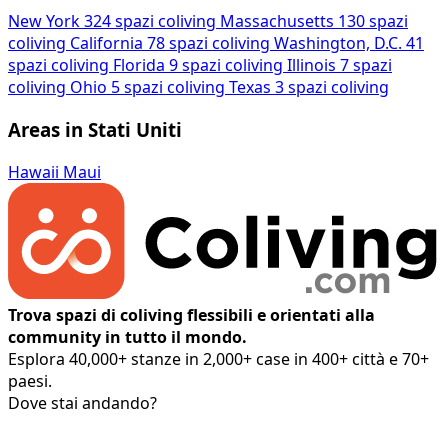
New York
324 spazi coliving
Massachusetts
130 spazi
coliving
California
78 spazi coliving
Washington, D.C.
41
spazi coliving
Florida
9 spazi coliving
Illinois
7 spazi
coliving
Ohio
5 spazi coliving
Texas
3 spazi coliving
Areas in Stati Uniti
Hawaii
Maui
Trova spazi di coliving flessibili e orientati alla
community in tutto il mondo.
Esplora 40,000+ stanze in 2,000+ case in 400+ città e 70+
paesi.
Dove stai andando?