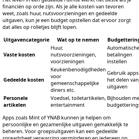
financiën op orde zijn. Als je alle kosten van tevoren
weet, zoals huur, nutsvoorzieningen en gedeelde
uitgaven, kun je een budget opstellen dat ervoor zorgt
dat alles op rolletjes blijft lopen.
Uitgavencategorie
Wat op te nemen
Budgettering
Huur,
Automatisch
Vaste kosten
nutsvoorzieningen,
betalingen
voorzieningen
instellen
Keukenbenodigdheden
Gebruik apps
voor
Gedeelde kosten
het delen van
gemeenschappelijke
uitgaven
diners etc.
Personele
Voedsel, toiletartikelen,
Bijhouden me
artikelen
entertainment
budgetterin
Apps zoals Mint of YNAB kunnen je helpen om
persoonlijke en gezamenlijke uitgaven gemakkelijk te
beheren. Voor groepsuitgaven kan een gedeelde
spreadsheet verwarring verminderen en iedereen op