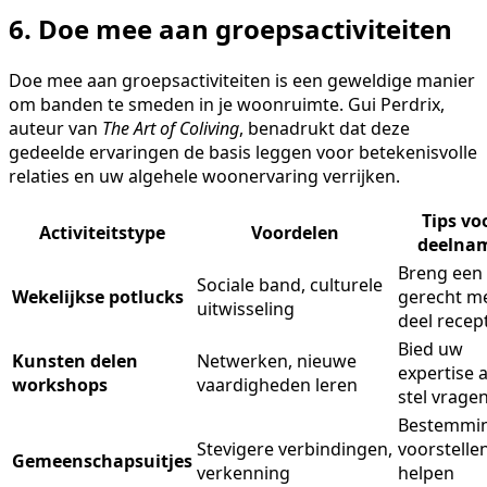
6. Doe mee aan groepsactiviteiten
Doe mee aan groepsactiviteiten is een geweldige manier
om banden te smeden in je woonruimte. Gui Perdrix,
auteur van
The Art of Coliving
, benadrukt dat deze
gedeelde ervaringen de basis leggen voor betekenisvolle
relaties en uw algehele woonervaring verrijken.
Tips vo
Activiteitstype
Voordelen
deelna
Breng een
Sociale band, culturele
Wekelijkse potlucks
gerecht m
uitwisseling
deel recep
Bied uw
Kunsten delen
Netwerken, nieuwe
expertise 
workshops
vaardigheden leren
stel vrage
Bestemmi
Stevigere verbindingen,
voorstellen
Gemeenschapsuitjes
verkenning
helpen