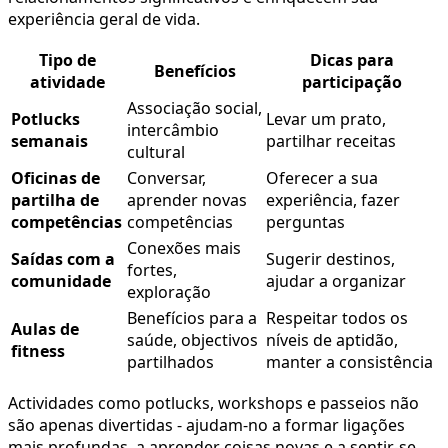
experiência geral de vida.
Tipo de
Dicas para
Benefícios
atividade
participação
Associação social,
Potlucks
Levar um prato,
intercâmbio
semanais
partilhar receitas
cultural
Oficinas de
Conversar,
Oferecer a sua
partilha de
aprender novas
experiência, fazer
competências
competências
perguntas
Conexões mais
Saídas com a
Sugerir destinos,
fortes,
comunidade
ajudar a organizar
exploração
Benefícios para a
Respeitar todos os
Aulas de
saúde, objectivos
níveis de aptidão,
fitness
partilhados
manter a consistência
Actividades como potlucks, workshops e passeios não
são apenas divertidas - ajudam-no a formar ligações
mais profundas, a aprender coisas novas e a sentir-se