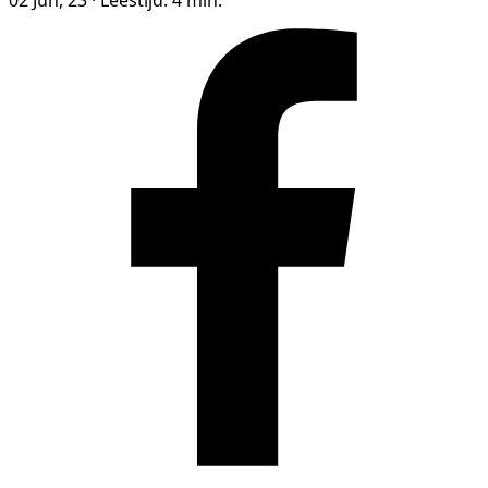
02 Jun, 23
·
Leestijd: 4 min.