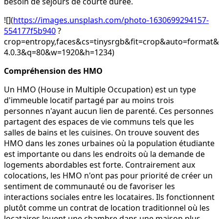
besoin de séjours de courte durée.
![](
https://images.unsplash.com/photo-1630699294157-
554177f5b940
?
crop=entropy,faces&cs=tinysrgb&fit=crop&auto=for
4.0.3&q=80&w=1920&h=1234)
Compréhension des HMO
Un HMO (House in Multiple Occupation) est un type
d'immeuble locatif partagé par au moins trois
personnes n'ayant aucun lien de parenté. Ces personnes
partagent des espaces de vie communs tels que les
salles de bains et les cuisines. On trouve souvent des
HMO dans les zones urbaines où la population étudiante
est importante ou dans les endroits où la demande de
logements abordables est forte. Contrairement aux
colocations, les HMO n'ont pas pour priorité de créer un
sentiment de communauté ou de favoriser les
interactions sociales entre les locataires. Ils fonctionnent
plutôt comme un contrat de location traditionnel où les
locataires louent une chambre dans une maison plus