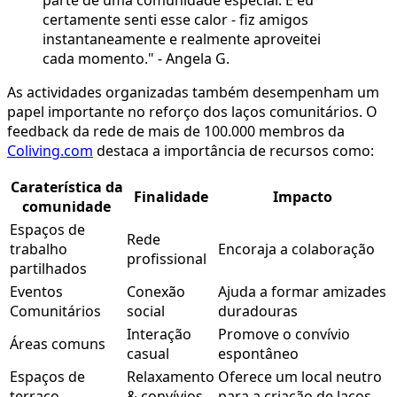
certamente senti esse calor - fiz amigos
instantaneamente e realmente aproveitei
cada momento." - Angela G.
As actividades organizadas também desempenham um
papel importante no reforço dos laços comunitários. O
feedback da rede de mais de 100.000 membros da
Coliving.com
destaca a importância de recursos como:
Caraterística da
Finalidade
Impacto
comunidade
Espaços de
Rede
trabalho
Encoraja a colaboração
profissional
partilhados
Eventos
Conexão
Ajuda a formar amizades
Comunitários
social
duradouras
Interação
Promove o convívio
Áreas comuns
casual
espontâneo
Espaços de
Relaxamento
Oferece um local neutro
terraço
& convívios
para a criação de laços