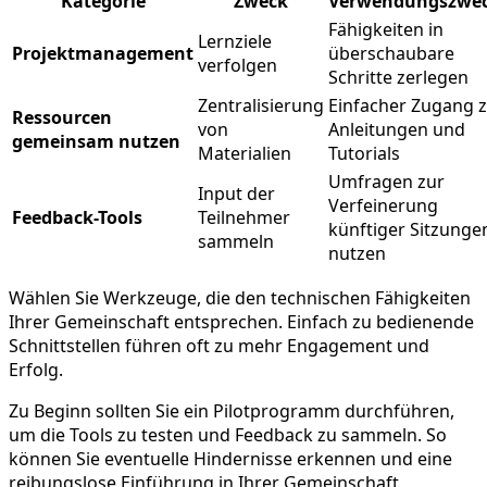
Kategorie
Zweck
Verwendungszwe
Fähigkeiten in
Lernziele
Projektmanagement
überschaubare
verfolgen
Schritte zerlegen
Zentralisierung
Einfacher Zugang 
Ressourcen
von
Anleitungen und
gemeinsam nutzen
Materialien
Tutorials
Umfragen zur
Input der
Verfeinerung
Feedback-Tools
Teilnehmer
künftiger Sitzunge
sammeln
nutzen
Wählen Sie Werkzeuge, die den technischen Fähigkeiten
Ihrer Gemeinschaft entsprechen. Einfach zu bedienende
Schnittstellen führen oft zu mehr Engagement und
Erfolg.
Zu Beginn sollten Sie ein Pilotprogramm durchführen,
um die Tools zu testen und Feedback zu sammeln. So
können Sie eventuelle Hindernisse erkennen und eine
reibungslose Einführung in Ihrer Gemeinschaft