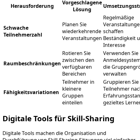
Vorgeschlagene
Herausforderung
Umsetzungsstr
Lösung
Regelmäßige
Planen Sie
Veranstaltung
Schwache
wiederkehrende
schaffen
Teilnehmerzahl
Veranstaltungen
Beständigkeit 
Interesse
Rotieren Sie
Verwenden Sie 
zwischen den
Anmeldesystem
Raumbeschränkungen
verfügbaren
die Gruppengr
Bereichen
verwalten
Teilnehmer in
Gruppieren Sie 
kleinere
Teilnehmer nac
Fähigkeitsvariationen
Gruppen
Erfahrungsstan
einteilen
gezieltes Lerne
Digitale Tools für Skill-Sharing
Digitale Tools machen die Organisation und