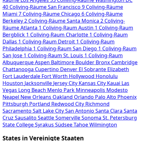
Räume
Los Angeles
55 Coliving-Räume
Washington DC
40 Coliving-Räume
San Francisco
9 Coliving-Räume
Miami
7 Coliving-Räume
Chicago
6 Coliving-Räume
Berkeley
2 Coliving-Räume
Santa Monica
2 Coliving-
Räume
Atlanta
1 Coliving-Raum
Austin
1 Coliving-Raum
Bergblick
1 Coliving-Raum
Charlotte
1 Coliving-Raum
Dallas
1 Coliving-Raum
Detroit
1 Coliving-Raum
Philadelphia
1 Coliving-Raum
San Diego
1 Coliving-Raum
San Jose
1 Coliving-Raum
St. Louis
1 Coliving-Raum
Albuquerque
Aspen
Baltimore
Boulder
Bronx
Cambridge
Chattanooga
Cupertino
Denver
El Sobrante
Elizabeth
Fort Lauderdale
Fort Worth
Hollywood
Honolulu
Houston
Jacksonville
Jersey City
Kansas City
Kauai
Las
Vegas
Long Beach
Menlo Park
Minneapolis
Modesto
Neapel
New Orleans
Oakland
Orlando
Palo Alto
Phoenix
Pittsburgh
Portland
Redwood City
Richmond
Sacramento
Salt Lake City
San Antonio
Santa Clara
Santa
Cruz
Sausalito
Seattle
Somerville
Sonoma
St. Petersburg
State College
Syrakus
Südsee Tahoe
Wilmington
States in Vereinigte Staaten