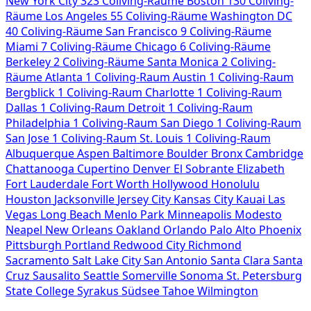
New York City
323 Coliving-Räume
Boston
130 Coliving-
Räume
Los Angeles
55 Coliving-Räume
Washington DC
40 Coliving-Räume
San Francisco
9 Coliving-Räume
Miami
7 Coliving-Räume
Chicago
6 Coliving-Räume
Berkeley
2 Coliving-Räume
Santa Monica
2 Coliving-
Räume
Atlanta
1 Coliving-Raum
Austin
1 Coliving-Raum
Bergblick
1 Coliving-Raum
Charlotte
1 Coliving-Raum
Dallas
1 Coliving-Raum
Detroit
1 Coliving-Raum
Philadelphia
1 Coliving-Raum
San Diego
1 Coliving-Raum
San Jose
1 Coliving-Raum
St. Louis
1 Coliving-Raum
Albuquerque
Aspen
Baltimore
Boulder
Bronx
Cambridge
Chattanooga
Cupertino
Denver
El Sobrante
Elizabeth
Fort Lauderdale
Fort Worth
Hollywood
Honolulu
Houston
Jacksonville
Jersey City
Kansas City
Kauai
Las
Vegas
Long Beach
Menlo Park
Minneapolis
Modesto
Neapel
New Orleans
Oakland
Orlando
Palo Alto
Phoenix
Pittsburgh
Portland
Redwood City
Richmond
Sacramento
Salt Lake City
San Antonio
Santa Clara
Santa
Cruz
Sausalito
Seattle
Somerville
Sonoma
St. Petersburg
State College
Syrakus
Südsee Tahoe
Wilmington