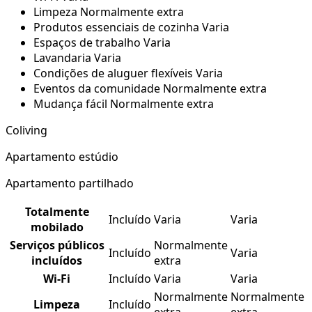
Limpeza
Normalmente extra
Produtos essenciais de cozinha
Varia
Espaços de trabalho
Varia
Lavandaria
Varia
Condições de aluguer flexíveis
Varia
Eventos da comunidade
Normalmente extra
Mudança fácil
Normalmente extra
Coliving
Apartamento estúdio
Apartamento partilhado
Totalmente
Incluído
Varia
Varia
mobilado
Serviços públicos
Normalmente
Incluído
Varia
incluídos
extra
Wi-Fi
Incluído
Varia
Varia
Normalmente
Normalmente
Limpeza
Incluído