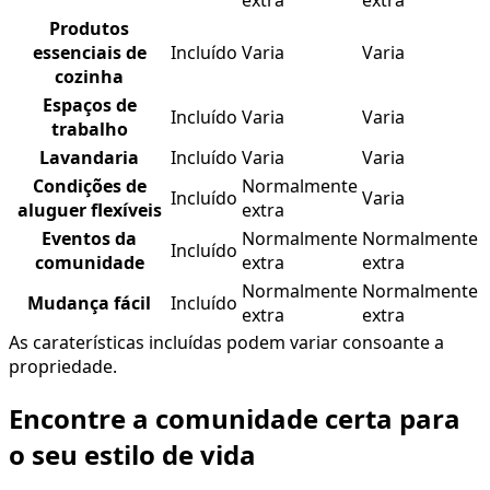
extra
extra
Produtos
essenciais de
Incluído
Varia
Varia
cozinha
Espaços de
Incluído
Varia
Varia
trabalho
Lavandaria
Incluído
Varia
Varia
Condições de
Normalmente
Incluído
Varia
aluguer flexíveis
extra
Eventos da
Normalmente
Normalmente
Incluído
comunidade
extra
extra
Normalmente
Normalmente
Mudança fácil
Incluído
extra
extra
As caraterísticas incluídas podem variar consoante a
propriedade.
Encontre a comunidade certa para
o seu estilo de vida