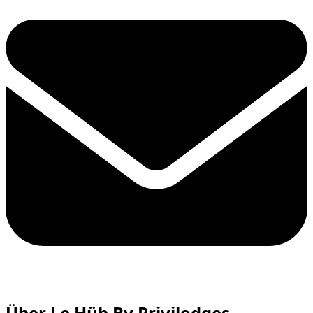
Über Le Hüb By Privilodges