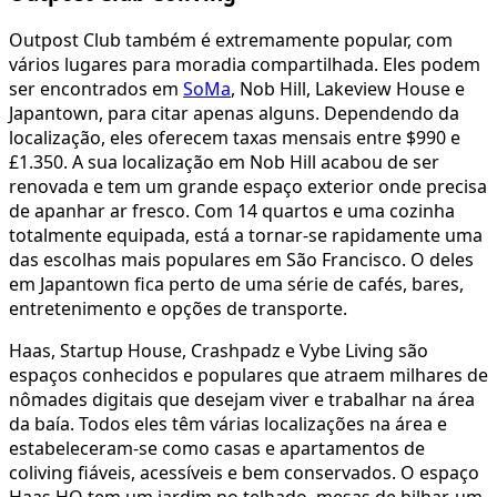
Outpost Club também é extremamente popular, com
vários lugares para moradia compartilhada. Eles podem
ser encontrados em
SoMa
, Nob Hill, Lakeview House e
Japantown, para citar apenas alguns. Dependendo da
localização, eles oferecem taxas mensais entre $990 e
£1.350. A sua localização em Nob Hill acabou de ser
renovada e tem um grande espaço exterior onde precisa
de apanhar ar fresco. Com 14 quartos e uma cozinha
totalmente equipada, está a tornar-se rapidamente uma
das escolhas mais populares em São Francisco. O deles
em Japantown fica perto de uma série de cafés, bares,
entretenimento e opções de transporte.
Haas, Startup House, Crashpadz e Vybe Living são
espaços conhecidos e populares que atraem milhares de
nômades digitais que desejam viver e trabalhar na área
da baía. Todos eles têm várias localizações na área e
estabeleceram-se como casas e apartamentos de
coliving fiáveis, acessíveis e bem conservados. O espaço
Haas HQ tem um jardim no telhado, mesas de bilhar, um