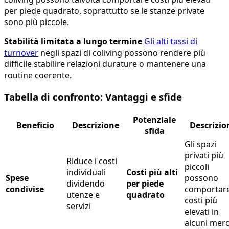
per piede quadrato, soprattutto se le stanze private
sono più piccole.
Stabilità limitata a lungo termine
Gli alti tassi di
turnover
negli spazi di coliving possono rendere più
difficile stabilire relazioni durature o mantenere una
routine coerente.
Tabella di confronto: Vantaggi e sfide
Potenziale
Beneficio
Descrizione
Descrizio
sfida
Gli spazi
privati più
Riduce i costi
piccoli
individuali
Costi più alti
Spese
possono
dividendo
per piede
condivise
comportar
utenze e
quadrato
costi più
servizi
elevati in
alcuni merc