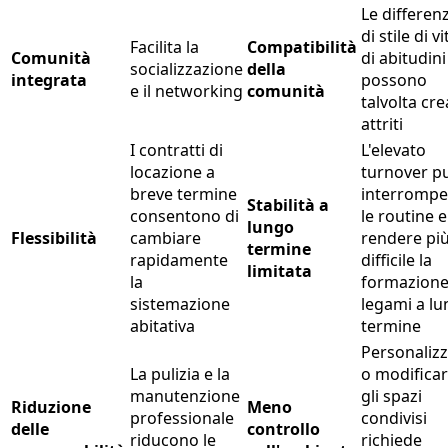
Le differen
di stile di v
Facilita la
Compatibilità
Comunità
di abitudini
socializzazione
della
integrata
possono
e il networking
comunità
talvolta cr
attriti
I contratti di
L'elevato
locazione a
turnover p
breve termine
interrompe
Stabilità a
consentono di
le routine e
lungo
Flessibilità
cambiare
rendere pi
termine
rapidamente
difficile la
limitata
la
formazione
sistemazione
legami a l
abitativa
termine
Personaliz
La pulizia e la
o modifica
manutenzione
gli spazi
Riduzione
Meno
professionale
condivisi
delle
controllo
riducono le
richiede