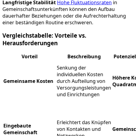
Langfristige Stabilität
Hohe Fluktuationsraten
in
Gemeinschaftsunterkünften können den Aufbau
dauerhafter Beziehungen oder die Aufrechterhaltung
einer beständigen Routine erschweren.
Vergleichstabelle: Vorteile vs.
Herausforderungen
Vorteil
Beschreibung
Potenzie
Senkung der
individuellen Kosten
Höhere K
Gemeinsame Kosten
durch Aufteilung von
Quadratm
Versorgungsleistungen
und Einrichtungen
Erleichtert das Knüpfen
Eingebaute
von Kontakten und
Gemeinsc
Gemeinschaft
Netzwerken